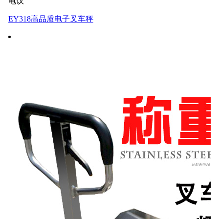
电议
EY318高品质电子叉车秤