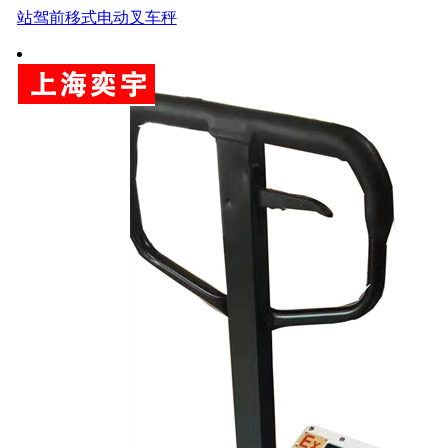
站驾前移式电动叉车秤