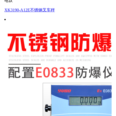
电议
XK3190-A12E不锈钢叉车秤